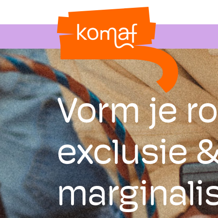
Vorm je r
exclusie 
marginali