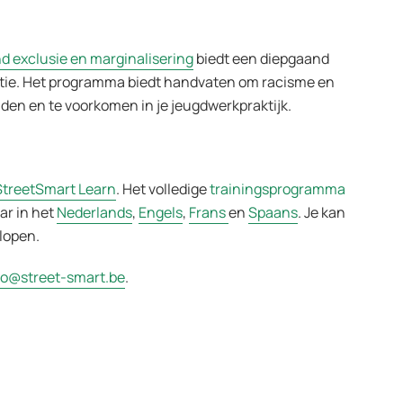
d exclusie en marginalisering
biedt een diepgaand
atie. Het programma biedt handvaten om racisme en
ijden en te voorkomen in je jeugdwerkpraktijk.
StreetSmart Learn
. Het volledige
trainingsprogramma
ar in het
Nederlands
,
Engels
,
Frans
en
Spaans
. Je kan
lopen.
fo@street-smart.be
.