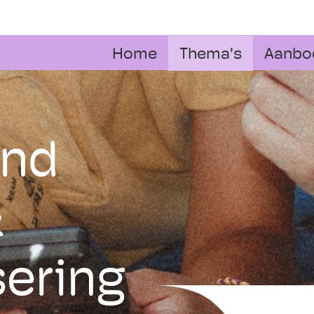
Home
Thema's
Aanbo
ond
&
sering