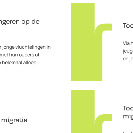
ngeren op de
Too
Via 
 jonge vluchtelingen in
jeug
 met hun ouders of
en j
n helemaal alleen.
Too
mig
 migratie