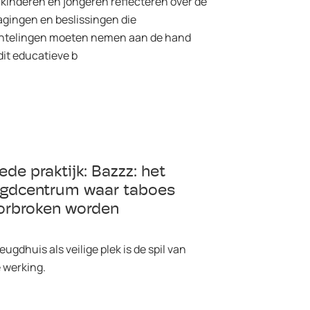
 kinderen en jongeren reflecteren over de
agingen en beslissingen die
htelingen moeten nemen aan de hand
dit educatieve b
de praktijk: Bazzz: het
ugdcentrum waar taboes
orbroken worden
eugdhuis als veilige plek is de spil van
 werking.