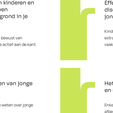
n kinderen en
Eff
een
dis
grond in je
jo
Kind
extr
er bewust van
vaak
e actief aan de kant.
en van jonge
He
en 
e weten over jonge
Enke
afbe