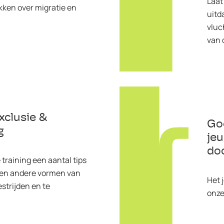
Laat
kken over migratie en
uitd
vluc
van 
xclusie &
Goe
g
je
do
 training een aantal tips
 en andere vormen van
Het j
estrijden en te
onze