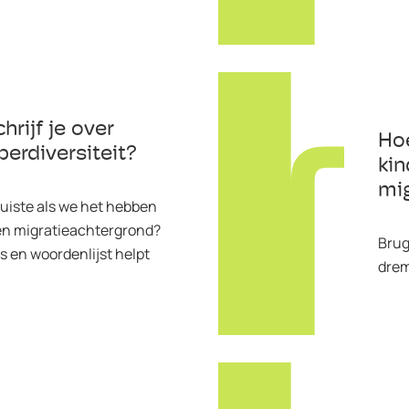
hrijf je over
Hoe
perdiversiteit?
kin
mi
juiste als we het hebben
en migratieachtergrond?
Brug
s en woordenlijst helpt
drem