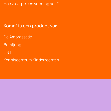
Hoe vraag je een vorming aan?
Komaf is een product van
De Ambrassade
Bataljong
JINT
Kenniscentrum Kinderrechten