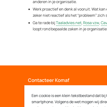
anderen in je organisatie.
Werk proactief en denk al vooruit. Wat kan 
zeker niet reactief als het “probleem” zich s
Ga te rade bij
Taaladvies.net
,
Rosa vzw
,
Cav
loopt rond bepaalde zaken in je organisati
Contacteer Komaf
Stuur ons een e-mail
Een cookie is een klein tekstbestand dat bi
smartphone. Volgens de wet mogen wij direct 