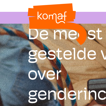
De meest
gestelde 
over
genderinc