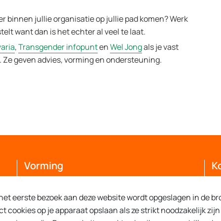
er binnen jullie organisatie op jullie pad komen? Werk
telt want dan is het echter al veel te laat.
aria
,
Transgender infopunt
en
Wel Jong
als je vast
e. Ze geven advies, vorming en ondersteuning.
Vorming
K
Hoe vraag je een vorming aan?
De
j het eerste bezoek aan deze website wordt opgeslagen in de br
Overzicht vormingspartners
Ba
cookies op je apparaat opslaan als ze strikt noodzakelijk zijn 
JI