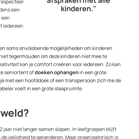
 respecteer
kinderen."
ijdens een
f een
t iedereen
en soms onvoldoende mogelijkheden om kinderen
t niet tegenhouden om deze kinderen niet mee te
tiviteit kan je comfort creëren voor iedereen. Zo kan
te seniortent of
doeken ophangen
in een grote
je met een hoofddoek of een transpersoon zich me de
beler voelt in een grote slaapruimte.
eweld?
aar niet langer samen slapen. In leefgroepen blijft
m de veiligheid te garanderen. Maar organisatorisch is