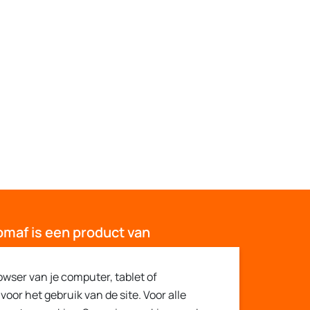
omaf is een product van
 Ambrassade
owser van je computer, tablet of
taljong
voor het gebruik van de site. Voor alle
NT