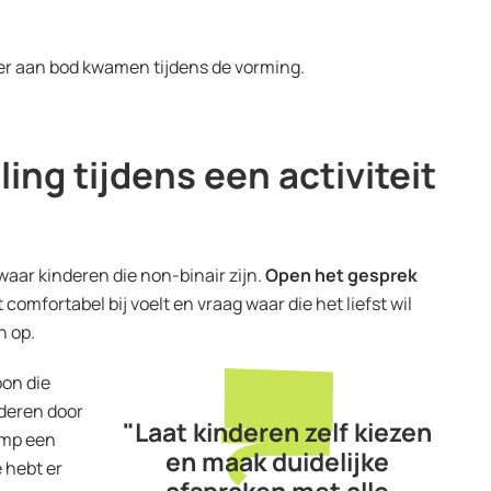
er aan bod kwamen tijdens de vorming.
ng tijdens een activiteit
aar kinderen die non-binair zijn
.
Open het gesprek
 comfortabel bij voelt en vraag waar die het liefst wil
n op.
oon die
aderen door
"Laat kinderen zelf kiezen
amp een
en maak duidelijke
e hebt er
afspraken met alle