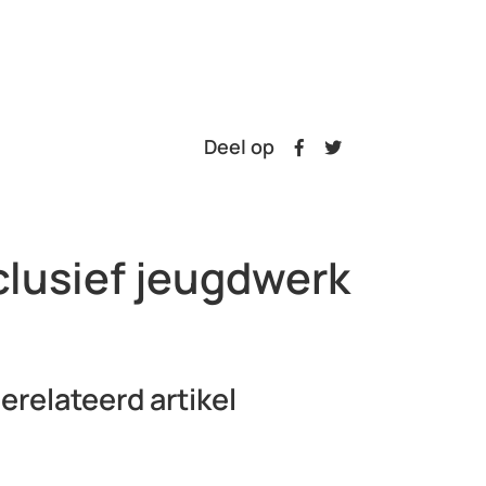
Deel op
clusief jeugdwerk
erelateerd artikel