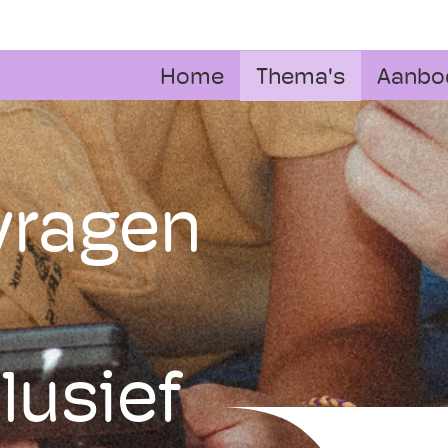
Home
Thema's
Aanbo
vragen
lusief