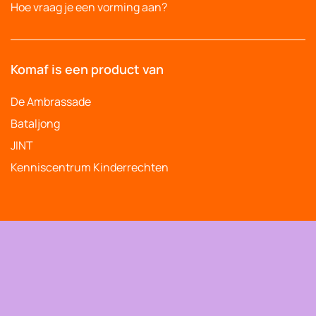
Hoe vraag je een vorming aan?
Komaf is een product van
De Ambrassade
Bataljong
JINT
Kenniscentrum Kinderrechten