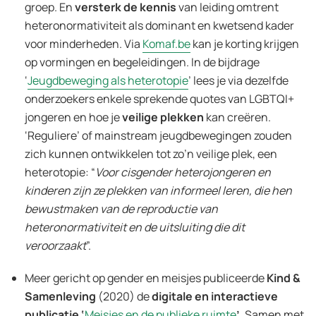
groep. En
versterk de kennis
van leiding omtrent
heteronormativiteit als dominant en kwetsend kader
voor minderheden. Via
Komaf.be
kan je korting krijgen
op vormingen en begeleidingen. In de bijdrage
‘
Jeugdbeweging als heterotopie
’ lees je via dezelfde
onderzoekers enkele sprekende quotes van LGBTQI+
jongeren en hoe je
veilige plekken
kan creëren.
‘Reguliere’ of mainstream jeugdbewegingen zouden
zich kunnen ontwikkelen tot zo’n veilige plek, een
heterotopie: “
Voor cisgender heterojongeren en
kinderen zijn ze plekken van informeel leren, die hen
bewustmaken van de reproductie van
heteronormativiteit en de uitsluiting die dit
veroorzaakt
”.
Meer gericht op gender en meisjes publiceerde
Kind &
Samenleving
(2020) de
digitale en interactieve
publicatie ‘
Meisjes en de publieke ruimte
’
. Samen met