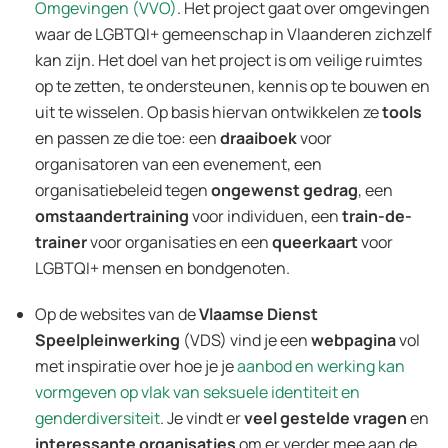
Omgevingen (VVO)
. Het project gaat over omgevingen
waar de LGBTQI+ gemeenschap in Vlaanderen zichzelf
kan zijn. Het doel van het project is om veilige ruimtes
op te zetten, te ondersteunen, kennis op te bouwen en
uit te wisselen. Op basis hiervan ontwikkelen ze
tools
en passen ze die toe: een
draaiboek
voor
organisatoren van een evenement, een
organisatiebeleid tegen
ongewenst gedrag
, een
omstaandertraining
voor individuen, een
train-de-
trainer
voor organisaties en een
queerkaart
voor
LGBTQI+ mensen en bondgenoten.
Op de websites van de
Vlaamse Dienst
Speelpleinwerking
(VDS) vind je een
webpagina
vol
met inspiratie over hoe je je
aanbod en werking kan
vormgeven op vlak van seksuele identiteit en
genderdiversiteit
. Je vindt er
veel gestelde vragen
en
interessante organisaties
om er verder mee aan de