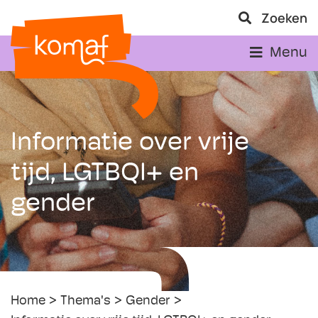
Zoeken
Menu
Informatie over vrije
tijd, LGTBQI+ en
gender
Home
Thema's
Gender