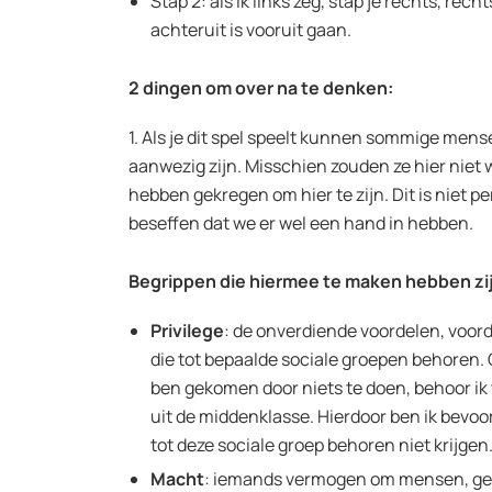
Stap 2: als ik links zeg, stap je rechts, rec
achteruit is vooruit gaan.
2 dingen om over na te denken:
1. Als je dit spel speelt kunnen sommige men
aanwezig zijn. Misschien zouden ze hier niet wi
hebben gekregen om hier te zijn. Dit is niet pe
beseffen dat we er wel een hand in hebben.
Begrippen die hiermee te maken hebben zijn
Privilege
: de onverdiende voordelen, voo
die tot bepaalde sociale groepen behoren. 
ben gekomen door niets te doen, behoor ik
uit de middenklasse. Hierdoor ben ik bevoor
tot deze sociale groep behoren niet krijgen
Macht
: iemands vermogen om mensen, geb