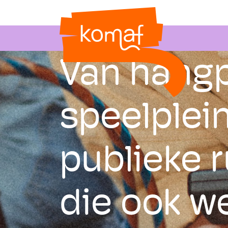
Van hangp
speelplein
publieke 
die ook w