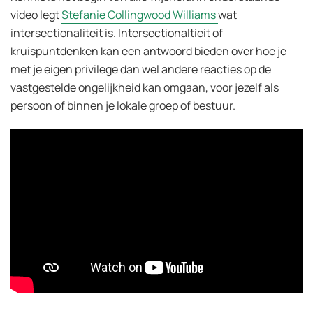
video legt
Stefanie Collingwood Williams
wat
intersectionaliteit is. Intersectionaltieit of
kruispuntdenken kan een antwoord bieden over hoe je
met je eigen privilege dan wel andere reacties op de
vastgestelde ongelijkheid kan omgaan, voor jezelf als
persoon of binnen je lokale groep of bestuur.