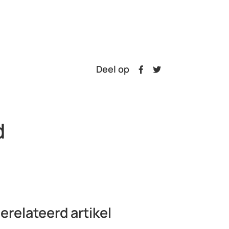
Deel op
d
erelateerd artikel