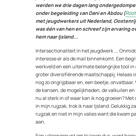
werden we drie dagen lang ondergedompel
onder begeleiding van Dani en Abdou (
Root
met jeugdwerkers uit Nederland, Oostenrij
was één van hen en schreef zijn ervaring o
hem naar Ijsland...
Intersectionaliteit in het jeugdwerk …. Onmidde
interesse er als de mail binnenkomt. Een begr
werkveld en een uitermate belangrijke tool in
groter diversifiërende maatschappij. Helaas i
nog zo ongrijpbaar en, een beetje, onvatbaar.
de kansen, de mogelijkheden, de valkuilen en 
nu al sterk in of waar kan ik nog groeien? Met
in mijn rugzak, trok ik naar Ijsland. Gelukkig z
rugzak en niet in mijn valies want die kwam p
aan.
Een uitgangspunt om te leren dus, want hoewe