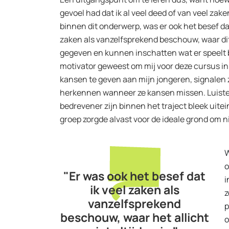
gevoel had dat ik al veel deed of van veel za
binnen dit onderwerp, was er ook het besef da
zaken als vanzelfsprekend beschouw, waar dit 
gegeven en kunnen inschatten wat er speelt bu
motivator geweest om mij voor deze cursus in
kansen te geven aan mijn jongeren, signalen z
herkennen wanneer ze kansen missen. Luister
bedrevener zijn binnen het traject bleek uitein
groep zorgde alvast voor de ideale grond om 
W
o
"Er was ook het besef dat
i
ik veel zaken als
z
vanzelfsprekend
p
beschouw, waar het allicht
o