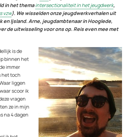
d in het thema
intersectionaliteit in het jeugdwerk
,
s vzw
). We wisselden onze jeugdwerkverhalen uit
k en Ijsland. Arne, jeugdambtenaar in Hooglede,
ver de uitwisseling voor ons op. Reis even mee met
llijk is de
ip binnen het
 de immer
s het toch
 Waar liggen
waar scoor ik
 deze vragen
aten ze in mijn
as na 4 dagen
l ik het