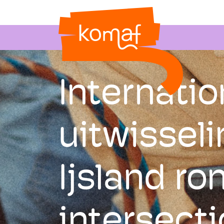
Internatio
uitwisseli
Ijsland ro
intersecti