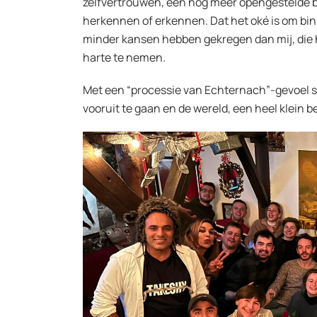
zelfvertrouwen, een nog meer opengestelde blik
herkennen of erkennen. Dat het oké is om bin
minder kansen hebben gekregen dan mij, die 
harte te nemen.
Met een “processie van Echternach”-gevoel som
vooruit te gaan en de wereld, een heel klein 