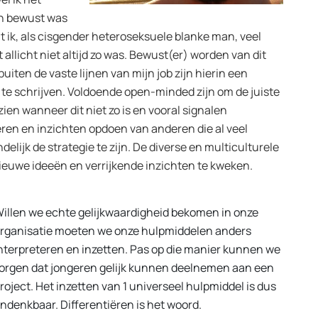
ken bewust was
t ik, als cisgender heteroseksuele blanke man, veel
allicht niet altijd zo was. Bewust(er) worden van dit
iten de vaste lijnen van mijn job zijn hierin een
 te schrijven. Voldoende open-minded zijn om de juiste
ien wanneer dit niet zo is en vooral signalen
en en inzichten opdoen van anderen die al veel
delijk de strategie te zijn. De diverse en multiculturele
nieuwe ideeën en verrijkende inzichten te kweken.
illen we echte gelijkwaardigheid bekomen in onze
rganisatie moeten we onze hulpmiddelen anders
nterpreteren en inzetten. Pas op die manier kunnen we
orgen dat jongeren gelijk kunnen deelnemen aan een
roject. Het inzetten van 1 universeel hulpmiddel is dus
ndenkbaar. Differentiëren is het woord.