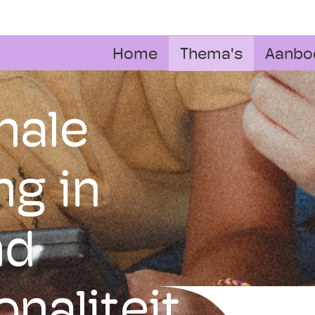
Home
Thema's
Aanbo
nale
ng in
nd
onaliteit