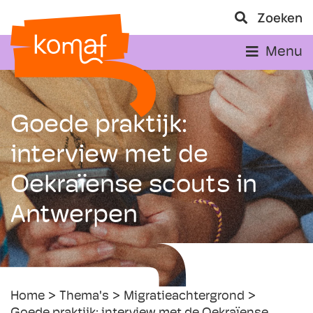
Zoeken
Menu
Goede praktijk:
interview met de
Oekraïense scouts in
Antwerpen
Home
Thema's
Migratieachtergrond