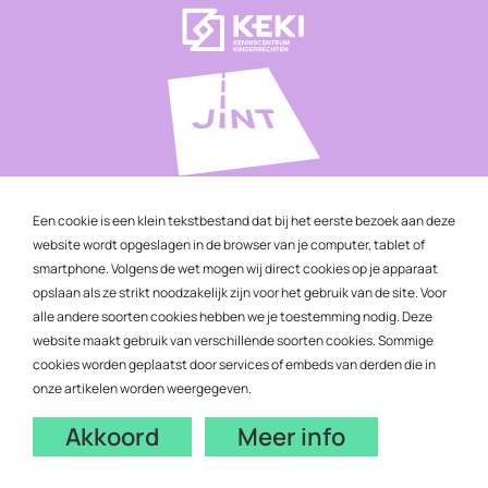
Een cookie is een klein tekstbestand dat bij het eerste bezoek aan deze
website wordt opgeslagen in de browser van je computer, tablet of
smartphone. Volgens de wet mogen wij direct cookies op je apparaat
opslaan als ze strikt noodzakelijk zijn voor het gebruik van de site. Voor
alle andere soorten cookies hebben we je toestemming nodig. Deze
website maakt gebruik van verschillende soorten cookies. Sommige
cookies worden geplaatst door services of embeds van derden die in
onze artikelen worden weergegeven.
Akkoord
Meer info
© 2026 Komaf
-
Privacy Policy
Disclaimer
Webdesign by Code d'or