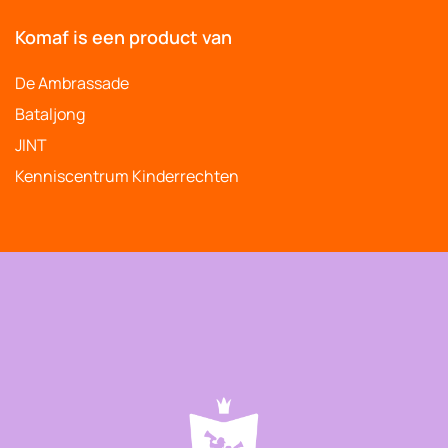
Komaf is een product van
De Ambrassade
Bataljong
JINT
Kenniscentrum Kinderrechten