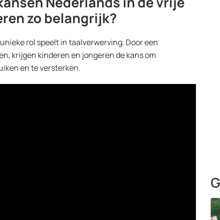
kansen Nederlands in de vrije
eren zo belangrijk?
unieke rol speelt in taalverwerving. Door een
n, krijgen kinderen en jongeren de kans om
uiken en te versterken.
G