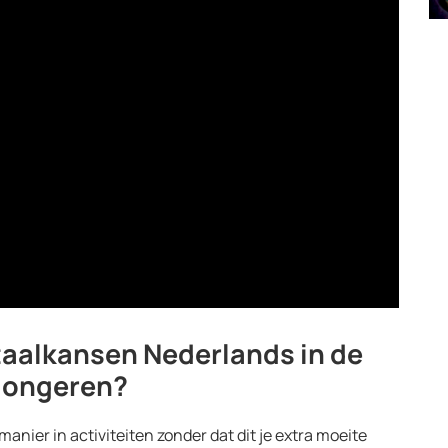
 taalkansen Nederlands in de
n jongeren?
anier in activiteiten zonder dat dit je extra moeite