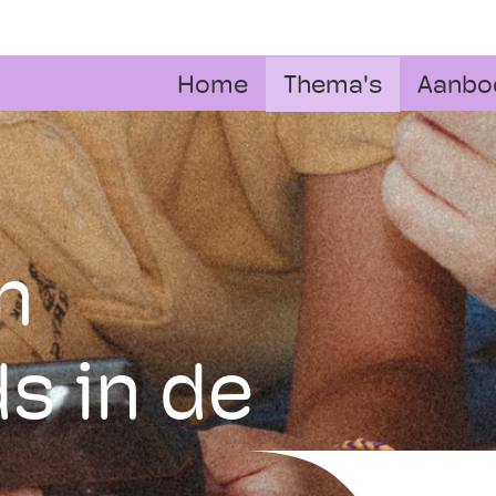
Home
Thema's
Aanbo
n
s in de