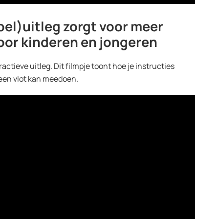
spel)uitleg zorgt voor meer
oor kinderen en jongeren
actieve uitleg. Dit filmpje toont hoe je instructies
reen vlot kan meedoen.