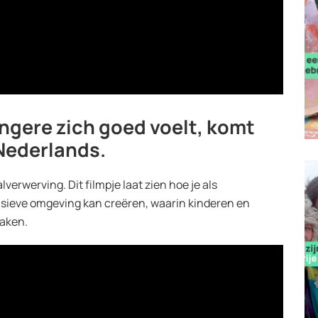
jongere zich goed voelt, komt
 Nederlands.
lverwerving. Dit filmpje laat zien hoe je als
lusieve omgeving kan creëren, waarin kinderen en
maken.