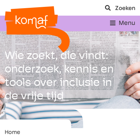
Zoeken
Menu
Wie zoekt, die vindt:
onderzoek, kennis en
tools over inclusie in
de vrije tijd
Home